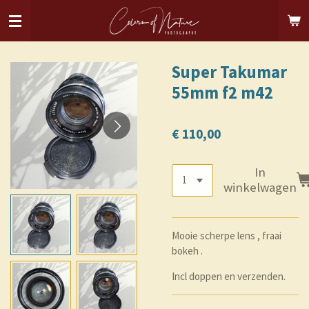
Ga
direct
naar
de
Super Takumar
hoofdinhoud
55mm f2 m42
€ 110,00
In
winkelwagen
Mooie scherpe lens , fraai
bokeh .
Incl doppen en verzenden.