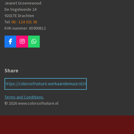
Jeanet Groenewoud
De Vogelweide 24
9201TE Drachten
Tel:
06 - 124 331 38
KVK-nummer: 65900812
F
I
W
a
n
h
c
s
a
e
t
t
b
a
s
Share
o
g
A
o
r
p
k
a
p
https://colorsofnature.werkaandemuur.nl/nl
m
Terms and Conditions.
© 2026 www.colorsofnature.nl