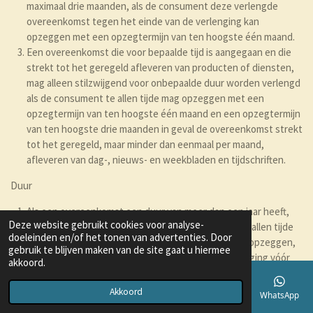
maximaal drie maanden, als de consument deze verlengde
overeenkomst tegen het einde van de verlenging kan
opzeggen met een opzegtermijn van ten hoogste één maand.
Een overeenkomst die voor bepaalde tijd is aangegaan en die
strekt tot het geregeld afleveren van producten of diensten,
mag alleen stilzwijgend voor onbepaalde duur worden verlengd
als de consument te allen tijde mag opzeggen met een
opzegtermijn van ten hoogste één maand en een opzegtermijn
van ten hoogste drie maanden in geval de overeenkomst strekt
tot het geregeld, maar minder dan eenmaal per maand,
afleveren van dag-, nieuws- en weekbladen en tijdschriften.
Duur
Als een overeenkomst een duur van meer dan een jaar heeft,
Deze website gebruikt cookies voor analyse-
mag de consument na een jaar de overeenkomst te allen tijde
doeleinden en/of het tonen van advertenties. Door
met een opzegtermijn van ten hoogste een maand opzeggen,
gebruik te blijven maken van de site gaat u hiermee
tenzij de redelijkheid en billijkheid zich tegen opzegging vóór
akkoord.
het einde van de overeengekomen duur verzetten.
Akkoord
E-mailadres
Telefoonnummer
Kaart
Instagram
WhatsApp
Artikel 13 - Betaling