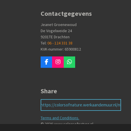
Contactgegevens
Jeanet Groenewoud
De Vogelweide 24
9201TE Drachten
Tel:
06 - 124 331 38
KVK-nummer: 65900812
F
I
W
a
n
h
c
s
a
e
t
t
b
a
s
Share
o
g
A
o
r
p
k
a
p
https://colorsofnature.werkaandemuur.nl/nl
m
Terms and Conditions.
© 2026 www.colorsofnature.nl