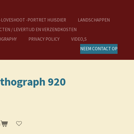
-LOVESHOOT -PORTRET HUISDIER
LANDSCHAPPEN
TEN / LEVERTIJD EN VERZENDKOSTEN
OGRAPHY
PRIVACY POLICY
VIDEO,S
NEEM CONTACT OP
rthograph 920
n