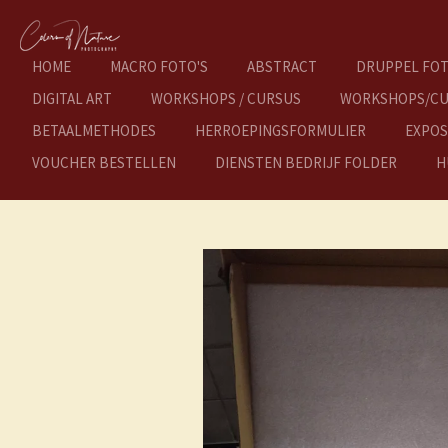
Ga
direct
naar
HOME
MACRO FOTO'S
ABSTRACT
DRUPPEL FOT
de
DIGITAL ART
WORKSHOPS / CURSUS
WORKSHOPS/CU
hoofdinhoud
BETAALMETHODES
HERROEPINGSFORMULIER
EXPOS
VOUCHER BESTELLEN
DIENSTEN BEDRIJF FOLDER
H