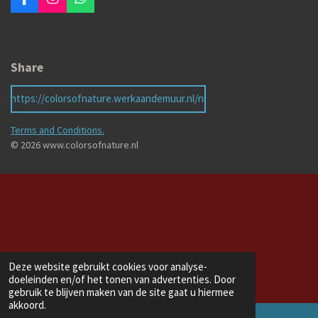
F
I
W
a
n
h
c
s
a
e
t
t
b
a
s
Share
o
g
A
o
r
p
k
a
p
https://colorsofnature.werkaandemuur.nl/nl
m
Terms and Conditions.
© 2026 www.colorsofnature.nl
Deze website gebruikt cookies voor analyse-
doeleinden en/of het tonen van advertenties. Door
gebruik te blijven maken van de site gaat u hiermee
akkoord.