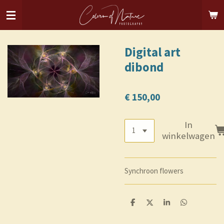
Ga
direct
naar
de
Digital art
hoofdinhoud
dibond
€ 150,00
In
winkelwagen
Synchroon flowers
D
D
S
D
e
e
h
e
l
e
a
l