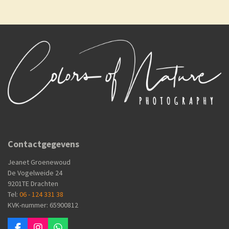
e
l
r
e
n
e
n
Contactgegevens
Jeanet Groenewoud
De Vogelweide 24
9201TE Drachten
Tel:
06 - 124 331 38
KVK-nummer: 65900812