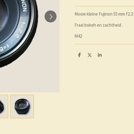
Mooie kleine Fujinon 55 mm f2.2 
Fraai bokeh en zachtheid .
M42
D
D
S
e
e
h
l
e
a
e
l
r
n
e