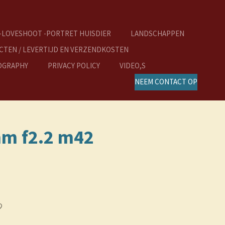
-LOVESHOOT -PORTRET HUISDIER
LANDSCHAPPEN
TEN / LEVERTIJD EN VERZENDKOSTEN
OGRAPHY
PRIVACY POLICY
VIDEO,S
NEEM CONTACT OP
mm f2.2 m42