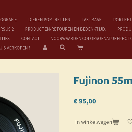
OGRAFIE
DIEREN PORTRETTEN
TASTBAAR
PORTRET
RSUS 2
PRODUCTEN/RETOUREN EN BEDENKTIJD.
PRODUC
ITIES
CONTACT
VOORWAARDEN COLORSOFNATUREPHOT
UIS VERKOPEN ?
Fujinon 55
€ 95,00
In winkelwagen