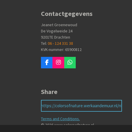
Contactgegevens
Jeanet Groenewoud
De Vogelweide 24
9201TE Drachten
Tel:
06 - 124 331 38
KVK-nummer: 65900812
F
I
W
a
n
h
c
s
a
e
t
t
b
a
s
Share
o
g
A
o
r
p
k
a
p
https://colorsofnature.werkaandemuur.nl/nl
m
Terms and Conditions.
© 2026 www.colorsofnature.nl